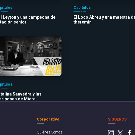
pítulos
Capítulos
l Leyton y una campeona de
El Loco Abreu y una maestra d
tación senior
theremin
pítulos
talina Saavedra y las
riposas de Micra
Corporativo
SÍGUENOS
Quiénes Somos