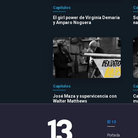
Capítulos
Ca
El girl power de Virginia Demaria
So
y Amparo Noguera
na
Capítulos
Ca
José Maza y supervicencia con
Ca
Walter Matthews
ma
El 13
Portada