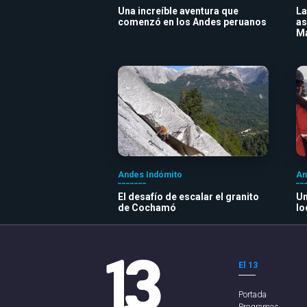
Una increíble aventura que
La
comenzó en los Andes peruanos
as
M
Andes Indómito
An
El desafío de escalar el granito
Un
de Cochamó
lo
El 13
Portada
Programas