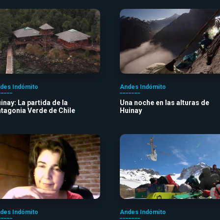
des Indómito
Andes Indómito
inay: La partida de la
Una noche en las alturas de
tagonia Verde de Chile
Huinay
des Indómito
Andes Indómito