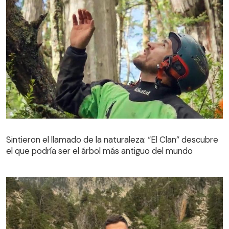
Sintieron el llamado de la naturaleza: “El Clan” descubre
el que podría ser el árbol más antiguo del mundo
Sintieron el llamado de la naturaleza: “El Clan” descubre
el que podría ser el árbol más antiguo del mundo