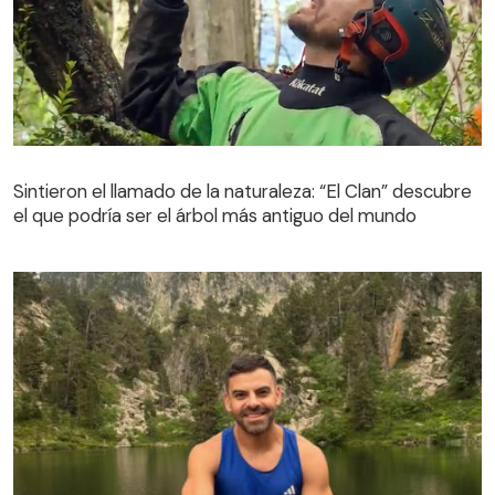
Sintieron el llamado de la naturaleza: “El Clan” descubre
el que podría ser el árbol más antiguo del mundo
Sintieron el llamado de la naturaleza: “El Clan” descubre
el que podría ser el árbol más antiguo del mundo