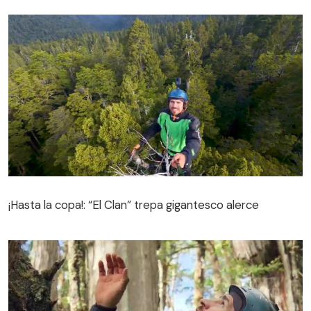
¡Hasta la copa!: “El Clan” trepa gigantesco alerce
¡Hasta la copa!: “El Clan” trepa gigantesco alerce