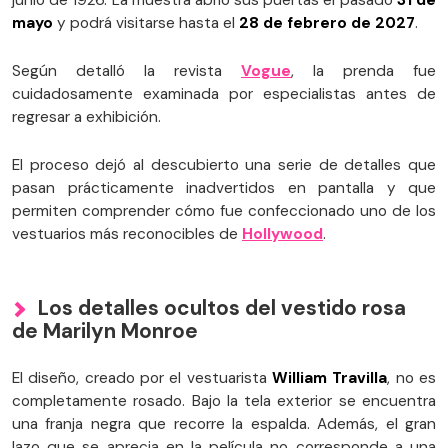
junio de 1926. La muestra abrió sus puertas el pasado
31 de
mayo
y podrá visitarse hasta el
28 de febrero de 2027
.
Según detalló la revista
Vogue
, la prenda fue
cuidadosamente examinada por especialistas antes de
regresar a exhibición.
El proceso dejó al descubierto una serie de detalles que
pasan prácticamente inadvertidos en pantalla y que
permiten comprender cómo fue confeccionado uno de los
vestuarios más reconocibles de
Hollywood
.
Los detalles ocultos del vestido rosa
de Marilyn Monroe
El diseño, creado por el vestuarista
William Travilla
, no es
completamente rosado. Bajo la tela exterior se encuentra
una franja negra que recorre la espalda. Además, el gran
lazo que se aprecia en la película no corresponde a una