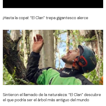
¡Hasta la copa!: “El Clan” trepa gigantesco alerce
¡Hasta la copa!: “El Clan” trepa gigantesco alerce
Sintieron el llamado de la naturaleza: “El Clan” descubre
el que podría ser el árbol más antiguo del mundo
Sintieron el llamado de la naturaleza: “El Clan” descubre
el que podría ser el árbol más antiguo del mundo