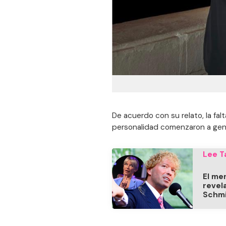
De acuerdo con su relato, la fa
personalidad comenzaron a gen
Lee T
El me
revel
Schm