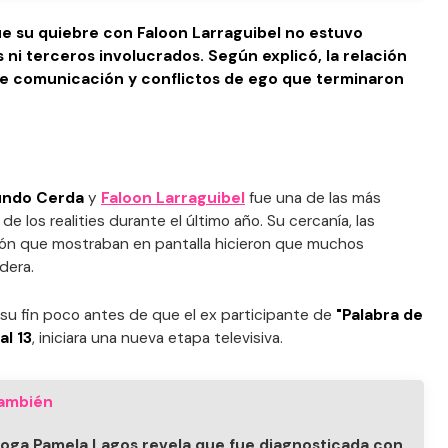
 su quiebre con Faloon Larraguibel no estuvo
 ni terceros involucrados. Según explicó, la relación
e comunicación y conflictos de ego que terminaron
undo Cerda
y
Faloon Larraguibel
fue una de las más
 los realities durante el último año. Su cercanía, las
xión que mostraban en pantalla hicieron que muchos
dera.
 su fin poco antes de que el ex participante de
"Palabra de
al 13
, iniciara una nueva etapa televisiva.
ambién
loga Pamela Lagos revela que fue diagnosticada con