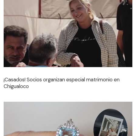
¡Casados! Socios organizan especial matrimonio en
Chigualoco
¡Casados! Socios organizan especial matrimonio en
Chigualoco