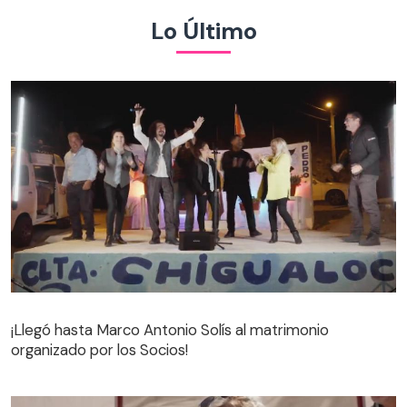
Lo Último
¡Llegó hasta Marco Antonio Solís al matrimonio
organizado por los Socios!
¡Llegó hasta Marco Antonio Solís al matrimonio
organizado por los Socios!