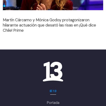
Martín Cárcamo y Mónica Godoy protagonizaron
hilarante actuación que desató las risas en ¡Qué dice
Martín Cárcamo y Mónica Godoy protagonizaron
Chile! Prime
hilarante actuación que desató las risas en ¡Qué dice
Chile! Prime
El 13
Portada