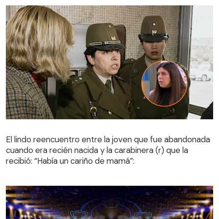
El lindo reencuentro entre la joven que fue abandonada
cuando era recién nacida y la carabinera (r) que la
El lindo reencuentro entre la joven que fue abandonada
recibió: “Había un cariño de mamá”:
cuando era recién nacida y la carabinera (r) que la
recibió: “Había un cariño de mamá”: