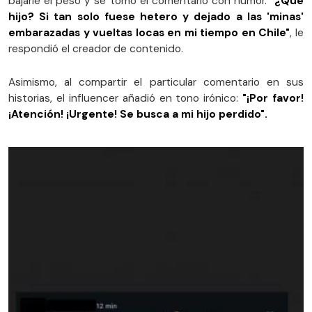
bajarle el peso y se tomó el comentario con humor.
"¿Qué
hijo? Si tan solo fuese hetero y dejado a las 'minas'
embarazadas y vueltas locas en mi tiempo en Chile"
, le
respondió el creador de contenido.
Asimismo, al compartir el particular comentario en sus
historias, el influencer añadió en tono irónico:
"¡Por favor!
¡Atención! ¡Urgente! Se busca a mi hijo perdido".