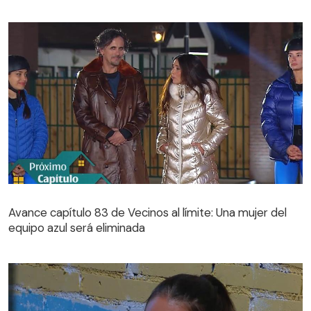
Avance capítulo 83 de Vecinos al límite: Una mujer del
equipo azul será eliminada
Avance capítulo 83 de Vecinos al límite: Una mujer del
equipo azul será eliminada