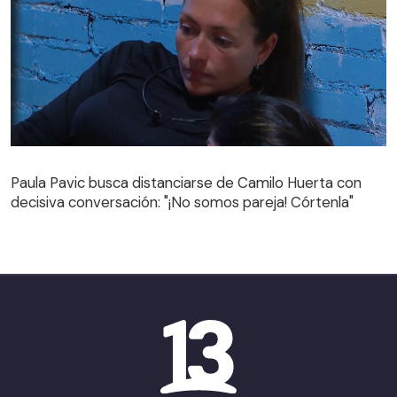
Paula Pavic busca distanciarse de Camilo Huerta con
decisiva conversación: "¡No somos pareja! Córtenla"
Paula Pavic busca distanciarse de Camilo Huerta con
decisiva conversación: "¡No somos pareja! Córtenla"