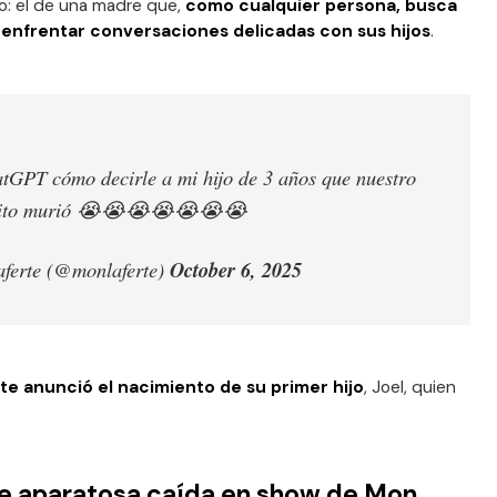
: el de una madre que,
como cualquier persona, busca
 enfrentar conversaciones delicadas con sus hijos
.
atGPT cómo decirle a mi hijo de 3 años que nuestro
tito murió 😭😭😭😭😭😭😭
ferte (@monlaferte)
October 6, 2025
e anunció el nacimiento de su primer hijo
, Joel, quien
fre aparatosa caída en show de Mon