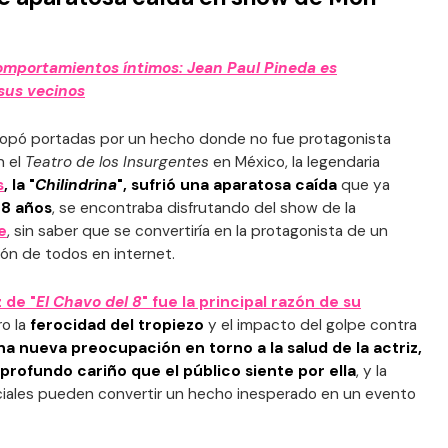
omportamientos íntimos: Jean Paul Pineda es
sus vecinos
copó portadas por un hecho donde no fue protagonista
n el
Teatro de los Insurgentes
en México, la legendaria
s
, la "
Chilindrina
", sufrió una aparatosa caída
que ya
78 años
, se encontraba disfrutando del show de la
e
, sin saber que se convertiría en la protagonista de un
ión de todos en internet.
 de "
El Chavo del 8
" fue la principal razón de su
ro la
ferocidad del tropiezo
y el impacto del golpe contra
a nueva preocupación en torno a la salud de la actriz,
rofundo cariño que el público siente por ella
, y la
ociales pueden convertir un hecho inesperado en un evento