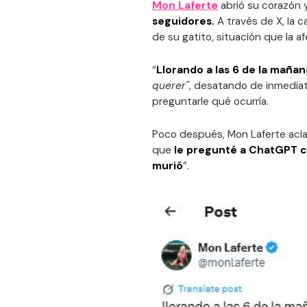
Mon Laferte
abrió su corazón
seguidores.
A través de X, la 
de su gatito, situación que la
“
Llorando a las 6 de la mañan
querer"
, desatando de inmediat
preguntarle qué ocurría.
Poco después, Mon Laferte aclar
que
le pregunté a ChatGPT có
murió
”.