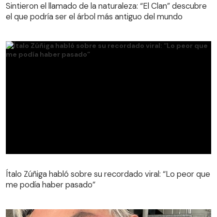
el que podría ser el árbol más antiguo del mundo
Sintieron el llamado de la naturaleza: “El Clan” descubre
el que podría ser el árbol más antiguo del mundo
Ítalo Zúñiga habló sobre su recordado viral: “Lo peor que
me podía haber pasado”