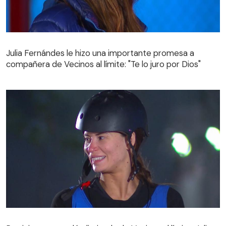
Julia Fernándes le hizo una importante promesa a
compañera de Vecinos al límite: "Te lo juro por Dios"
Julia Fernándes le hizo una importante promesa a
compañera de Vecinos al límite: "Te lo juro por Dios"
Participante quedó eliminada de Vecinos al límite: Julia
Fernándes la derrotó en intenso duelo