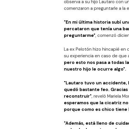
observa a su hijo Lautaro con u
comenzaron a preguntarle a la ex
"En mi última historia subí u
percataron que tenía una ba
preguntarme"
, comenzó dicie
La ex Pelotón hizo hincapié en q
su experiencia en caso de que a 
pero esto nos pasa a todas 
nuestro hijo le ocurre algo".
"Lautaro tuvo un accidente, l
quedó bastante feo. Gracias 
reconstruir"
, reveló Mariela 
esperamos que la cicatriz no
porque como es chico tiene 
"Además, está lleno de cuida