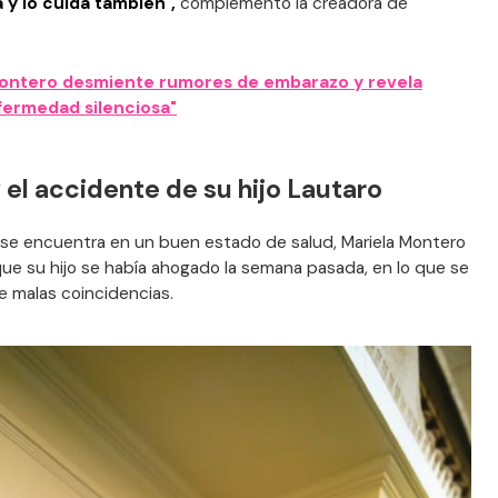
 y lo cuida también",
complementó la creadora de
ontero desmiente rumores de embarazo y revela
fermedad silenciosa"
el accidente de su hijo Lautaro
se encuentra en un buen estado de salud, Mariela Montero
ue su hijo se había ahogado la semana pasada, en lo que se
 malas coincidencias.