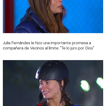
Julia Fernándes le hizo una importante promesa a
compañera de Vecinos al límite: "Te lo juro por Dios"
Julia Fernándes le hizo una importante promesa a
compañera de Vecinos al límite: "Te lo juro por Dios"