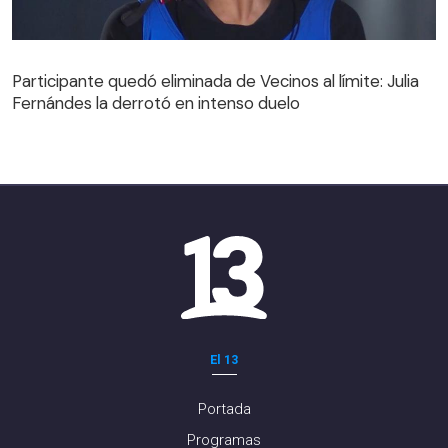
Participante quedó eliminada de Vecinos al límite: Julia
Fernándes la derrotó en intenso duelo
Participante quedó eliminada de Vecinos al límite: Julia
Fernándes la derrotó en intenso duelo
El 13
Portada
Programas