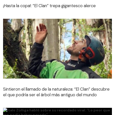
¡Hasta la copa!: “El Clan” trepa gigantesco alerce
Sintieron el llamado de la naturaleza: “El Clan” descubre
el que podría ser el árbol más antiguo del mundo
Sintieron el llamado de la naturaleza: “El Clan” descubre
el que podría ser el árbol más antiguo del mundo