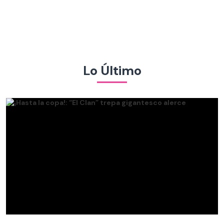
Lo Último
¡Hasta la copa!: “El Clan” trepa gigantesco alerce