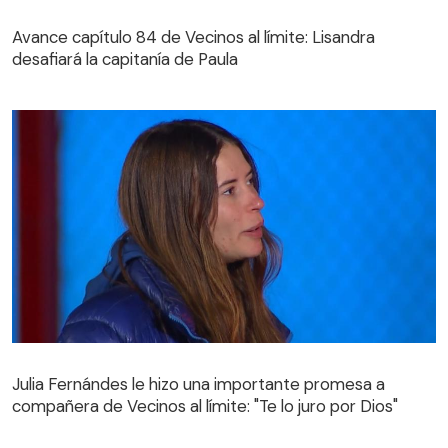
Avance capítulo 84 de Vecinos al límite: Lisandra
desafiará la capitanía de Paula
Avance capítulo 84 de Vecinos al límite: Lisandra
desafiará la capitanía de Paula
Julia Fernándes le hizo una importante promesa a
compañera de Vecinos al límite: "Te lo juro por Dios"
Julia Fernándes le hizo una importante promesa a
compañera de Vecinos al límite: "Te lo juro por Dios"