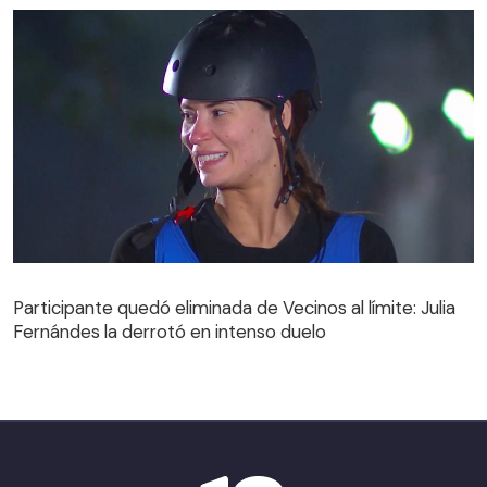
Participante quedó eliminada de Vecinos al límite: Julia
Fernándes la derrotó en intenso duelo
Participante quedó eliminada de Vecinos al límite: Julia
Fernándes la derrotó en intenso duelo