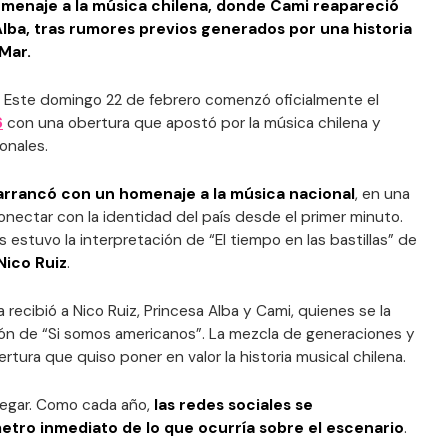
menaje a la música chilena, donde Cami reapareció
Alba, tras rumores previos generados por una historia
Mar.
ar. Este domingo 22 de febrero comenzó oficialmente el
6
con una obertura que apostó por la música chilena y
onales.
 arrancó con un homenaje a la música nacional
, en una
ectar con la identidad del país desde el primer minuto.
stuvo la interpretación de “El tiempo en las bastillas” de
Nico Ruiz
.
a recibió a Nico Ruiz, Princesa Alba y Cami, quienes se la
ión de “Si somos americanos”. La mezcla de generaciones y
rtura que quiso poner en valor la historia musical chilena.
llegar. Como cada año,
las redes sociales se
tro inmediato de lo que ocurría sobre el escenario
.