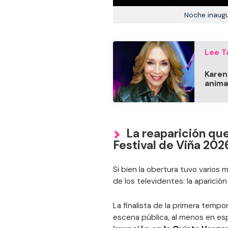
Noche inaugu
Lee T
Karen
anima
La reaparición que
Festival de Viña 202
Si bien la obertura tuvo vario
de los televidentes: la aparició
La finalista de la primera temp
escena pública, al menos en es