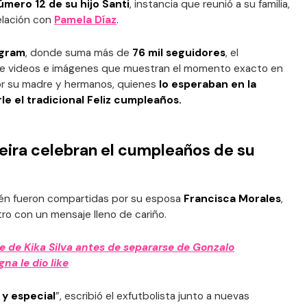
mero 12 de su hijo Santi
, instancia que reunió a su familia,
relación con
Pamela Díaz
.
agram
, donde suma más de
76 mil seguidores
, el
 de videos e imágenes que muestran el momento exacto en
or su madre y hermanos, quienes
lo esperaban en la
le el tradicional Feliz cumpleaños.
eira celebran el cumpleaños de su
ién fueron compartidas por su esposa
Francisca Morales
,
ro con un mensaje lleno de cariño.
e de Kika Silva antes de separarse de Gonzalo
na le dio like
y especial
”, escribió el exfutbolista junto a nuevas