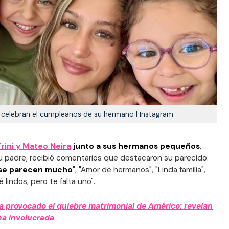
a celebran el cumpleaños de su hermano | Instagram
Trini y Mateo Neira
junto a sus hermanos pequeños
,
su padre, recibió comentarios que destacaron su parecido:
o se parecen mucho
", "Amor de hermanos", "Linda familia",
é lindos, pero te falta uno".
ía provocado el quiebre matrimonial de Américo: revelan
na involucrada