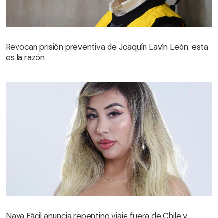
Revocan prisión preventiva de Joaquín Lavín León: esta
es la razón
Revocan prisión preventiva de Joaquín Lavín León: esta
es la razón
Naya Fácil anuncia repentino viaje fuera de Chile y