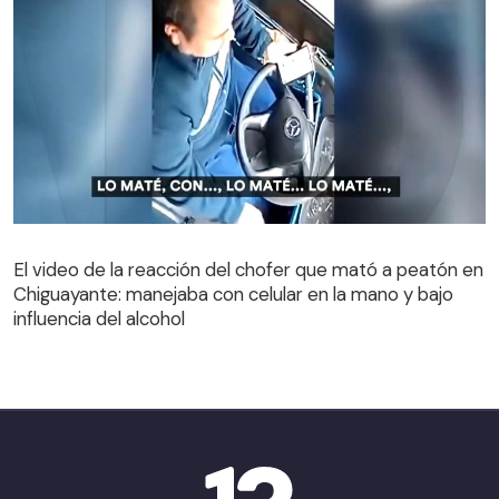
El video de la reacción del chofer que mató a peatón en
Chiguayante: manejaba con celular en la mano y bajo
El video de la reacción del chofer que mató a peatón en
influencia del alcohol
Chiguayante: manejaba con celular en la mano y bajo
influencia del alcohol