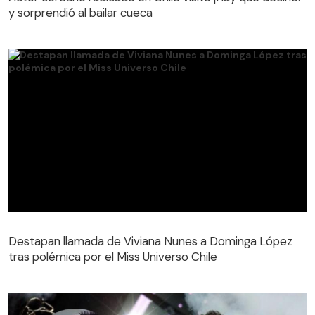
y sorprendió al bailar cueca
Destapan llamada de Viviana Nunes a Dominga López
tras polémica por el Miss Universo Chile
Destapan llamada de Viviana Nunes a Dominga López
tras polémica por el Miss Universo Chile