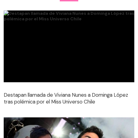
Destapan llamada de Viviana Nunes a Dominga López
tras polémica por el Miss Universo Chile
Destapan llamada de Viviana Nunes a Dominga López
tras polémica por el Miss Universo Chile