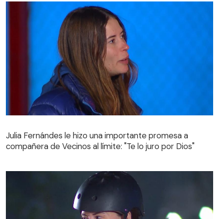
Julia Fernándes le hizo una importante promesa a
compañera de Vecinos al límite: "Te lo juro por Dios"
Julia Fernándes le hizo una importante promesa a
compañera de Vecinos al límite: "Te lo juro por Dios"