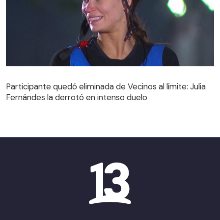
Participante quedó eliminada de Vecinos al límite: Julia
Fernándes la derrotó en intenso duelo
Participante quedó eliminada de Vecinos al límite: Julia
Fernándes la derrotó en intenso duelo