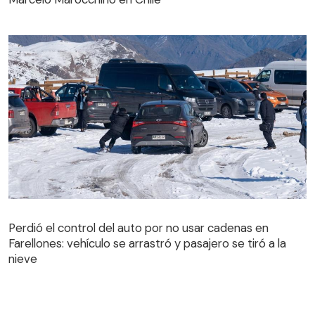
Perdió el control del auto por no usar cadenas en
Farellones: vehículo se arrastró y pasajero se tiró a la
Perdió el control del auto por no usar cadenas en
nieve
Farellones: vehículo se arrastró y pasajero se tiró a la
nieve