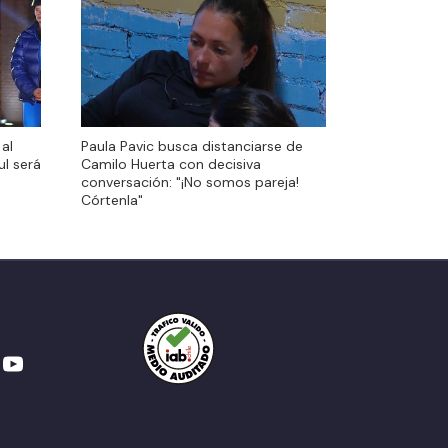
al
Paula Pavic busca distanciarse de
al
Paula Pavic busca distanciarse de
ul será
Camilo Huerta con decisiva
ul será
Camilo Huerta con decisiva
conversación: "¡No somos pareja!
conversación: "¡No somos pareja!
Córtenla"
Córtenla"