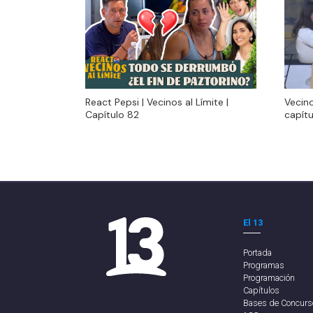
React Pepsi | Vecinos al Límite |
Vecino
React Pepsi | Vecinos al Límite |
Vecino
Capítulo 82
capítu
Capítulo 82
capítu
El 13
Portada
Programas
Programación
Capítulos
Bases de Concurs