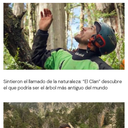
Sintieron el llamado de la naturaleza: “El Clan” descubre
el que podría ser el árbol más antiguo del mundo
Sintieron el llamado de la naturaleza: “El Clan” descubre
el que podría ser el árbol más antiguo del mundo