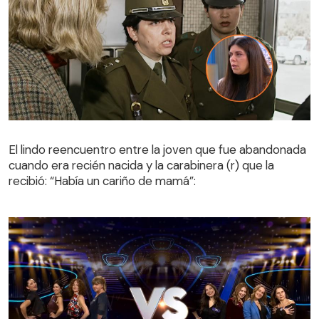
El lindo reencuentro entre la joven que fue abandonada
cuando era recién nacida y la carabinera (r) que la
El lindo reencuentro entre la joven que fue abandonada
recibió: “Había un cariño de mamá”:
cuando era recién nacida y la carabinera (r) que la
recibió: “Había un cariño de mamá”: