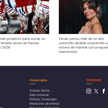
ntan proyecto para sumar un
Llevan juntos más de un año:
feriado antes de Fiestas
conocido alcalde sorprendió a
as 2026
notera de matinal con propue
matrimonio
Corporativo
SÍGUENOS
Quiénes Somos
Área Comercial
Políticas Comerciales
Mediciones de antenas
os
Denuncias Compliance