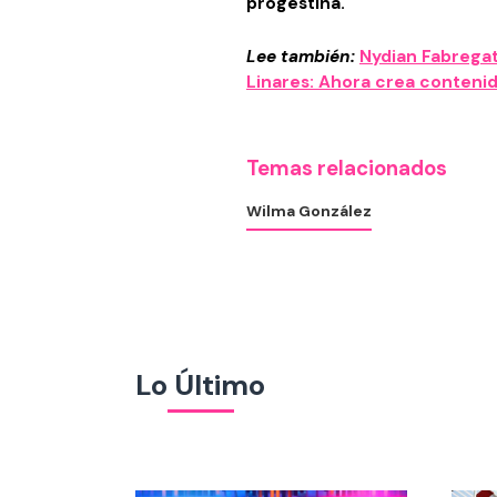
progestina.
Lee también:
Nydian Fabregat
Linares: Ahora crea contenid
Temas relacionados
Wilma González
Lo Último