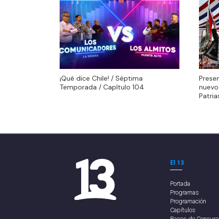
¡Qué dice Chile! / Séptima
¡Qué dice Chile! / Séptima
Prese
Temporada / Capítulo 104
Temporada / Capítulo 104
nuevo 
Patri
El 13
Portada
Programas
Programación
Capítulos
Bases de Concurs