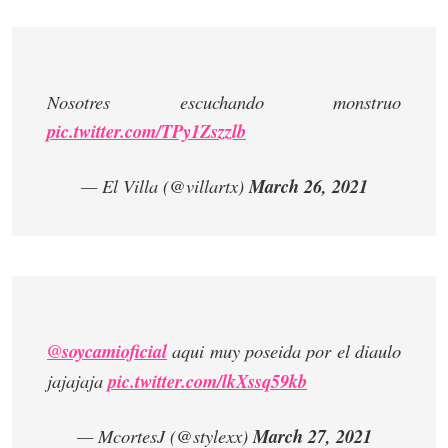
Nosotres escuchando monstruo
pic.twitter.com/TPy1Zszzlb
— El Villa (@villartx)
March 26, 2021
@soycamioficial
aqui muy poseida por el diaulo
jajajaja
pic.twitter.com/lkXssq59kb
— McortesJ (@stylexx)
March 27, 2021