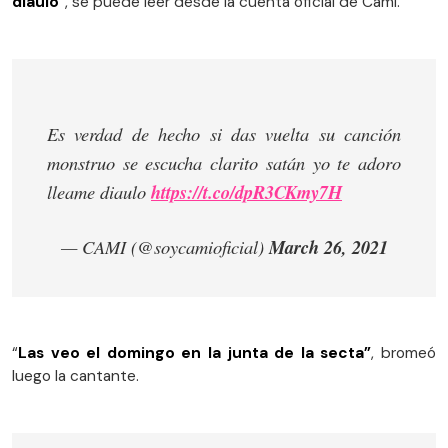
diaulo
”, se puede leer desde la cuenta oficial de Cami.
Es verdad de hecho si das vuelta su canción
monstruo se escucha clarito satán yo te adoro
lleame diaulo
https://t.co/dpR3CKmy7H
— CAMI (@soycamioficial)
March 26, 2021
“
Las veo el domingo en la junta de la secta”
, bromeó
luego la cantante.