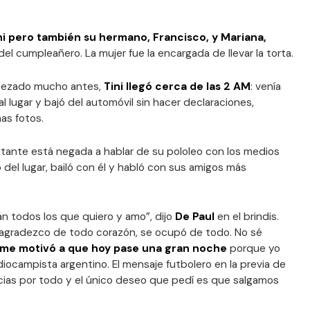
ini pero también su hermano, Francisco, y Mariana,
del cumpleañero. La mujer fue la encargada de llevar la torta.
mpezado mucho antes,
Tini llegó cerca de las 2 AM
: venía
l lugar y bajó del automóvil sin hacer declaraciones,
as fotos.
antante está negada a hablar de su pololeo con los medios
 del lugar, bailó con él y habló con sus amigos más
án todos los que quiero y amo”, dijo
De Paul
en el brindis.
 agradezco de todo corazón, se ocupó de todo. No sé
n me motivó a que hoy pase una gran noche
porque yo
iocampista argentino. El mensaje futbolero en la previa de
acias por todo y el único deseo que pedí es que salgamos