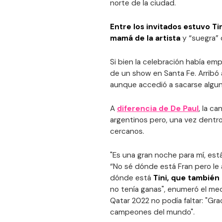
norte de la ciudad.
Entre los invitados estuvo T
mamá de la artista
y “suegra” 
Si bien la celebración había e
de un show en Santa Fe. Arribó a
aunque accedió a sacarse algun
A
diferencia de
De Paul
, la c
argentinos pero, una vez dentro
cercanos.
"Es una gran noche para mí, est
“No sé dónde está Fran pero le
dónde está
Tini, que tambié
no tenía ganas", enumeró el med
Qatar 2022 no podía faltar: "Gr
campeones del mundo".