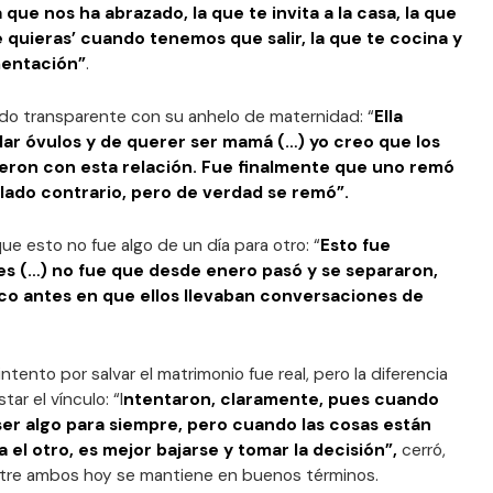
 que nos ha abrazado, la que te invita a la casa, la que
e quieras’ cuando tenemos que salir, la que te cocina y
mentación”
.
ido transparente con su anhelo de maternidad: “
Ella
ar óvulos y de querer ser mamá (…) yo creo que los
eron con esta relación. Fue finalmente que uno remó
l lado contrario, pero de verdad se remó”.
ue esto no fue algo de un día para otro: “
Esto fue
es (…) no fue que desde enero pasó y se separaron,
co antes en que ellos llevaban conversaciones de
ntento por salvar el matrimonio fue real, pero la diferencia
ar el vínculo: “I
ntentaron, claramente, pues cuando
ser algo para siempre, pero cuando las cosas están
 el otro, es mejor bajarse y tomar la decisión”,
cerró,
tre ambos hoy se mantiene en buenos términos.