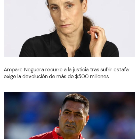
Amparo Noguera recurre a la justicia tras sufrir estafa:
exige la devolución de más de $500 millones
Amparo Noguera recurre a la justicia tras sufrir estafa:
exige la devolución de más de $500 millones