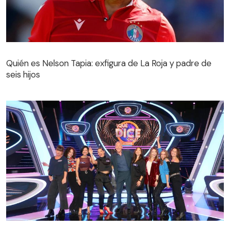
Quién es Nelson Tapia: exfigura de La Roja y padre de
seis hijos
Quién es Nelson Tapia: exfigura de La Roja y padre de
seis hijos