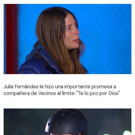
Julia Fernándes le hizo una importante promesa a
compañera de Vecinos al límite: "Te lo juro por Dios"
Julia Fernándes le hizo una importante promesa a
compañera de Vecinos al límite: "Te lo juro por Dios"