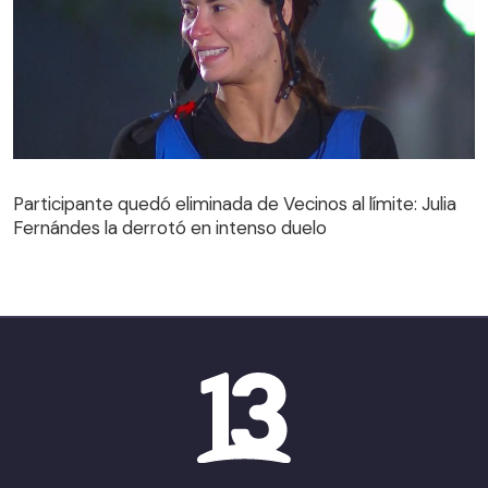
Participante quedó eliminada de Vecinos al límite: Julia
Fernándes la derrotó en intenso duelo
Participante quedó eliminada de Vecinos al límite: Julia
Fernándes la derrotó en intenso duelo