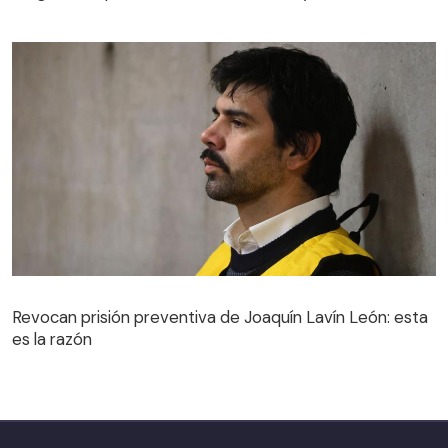
Revocan prisión preventiva de Joaquín Lavín León: esta
es la razón
Revocan prisión preventiva de Joaquín Lavín León: esta
es la razón