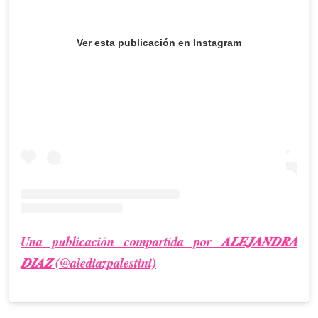
Ver esta publicación en Instagram
Una publicación compartida por 𝑨𝑳𝑬𝑱𝑨𝑵𝑫𝑹𝑨
𝑫𝑰𝑨𝒁 (@alediazpalestini)