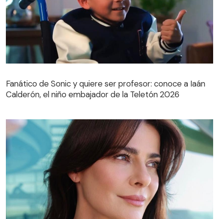
Fanático de Sonic y quiere ser profesor: conoce a Iaán
Calderón, el niño embajador de la Teletón 2026
Fanático de Sonic y quiere ser profesor: conoce a Iaán
Calderón, el niño embajador de la Teletón 2026