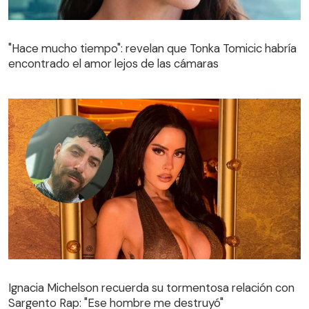
"Hace mucho tiempo": revelan que Tonka Tomicic habría
encontrado el amor lejos de las cámaras
Ignacia Michelson recuerda su tormentosa relación con
Sargento Rap: "Ese hombre me destruyó"
Ignacia Michelson recuerda su tormentosa relación con
Sargento Rap: "Ese hombre me destruyó"