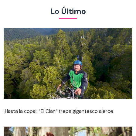
Lo Último
¡Hasta la copa!: “El Clan” trepa gigantesco alerce
¡Hasta la copa!: “El Clan” trepa gigantesco alerce