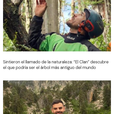
Sintieron el llamado de la naturaleza: “El Clan” descubre
el que podría ser el árbol más antiguo del mundo
Sintieron el llamado de la naturaleza: “El Clan” descubre
el que podría ser el árbol más antiguo del mundo