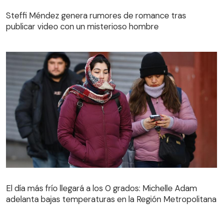
Steffi Méndez genera rumores de romance tras
publicar video con un misterioso hombre
Steffi Méndez genera rumores de romance tras
publicar video con un misterioso hombre
El día más frío llegará a los 0 grados: Michelle Adam
adelanta bajas temperaturas en la Región Metropolitana
El día más frío llegará a los 0 grados: Michelle Adam
adelanta bajas temperaturas en la Región Metropolitana