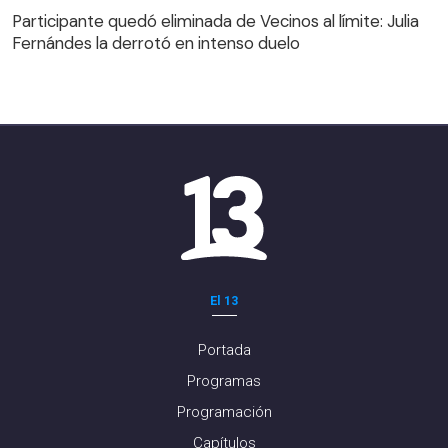
Fernándes la derrotó en intenso duelo
Participante quedó eliminada de Vecinos al límite: Julia
Fernándes la derrotó en intenso duelo
El 13
Portada
Programas
Programación
Capítulos