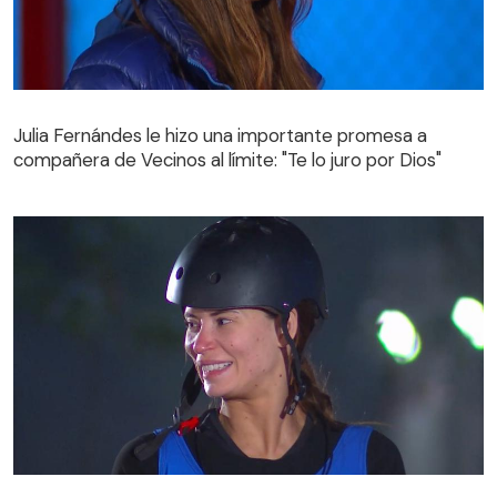
Julia Fernándes le hizo una importante promesa a
compañera de Vecinos al límite: "Te lo juro por Dios"
Julia Fernándes le hizo una importante promesa a
compañera de Vecinos al límite: "Te lo juro por Dios"
Participante quedó eliminada de Vecinos al límite: Julia