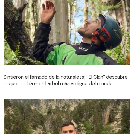
Sintieron el llamado de la naturaleza: “El Clan” descubre
el que podría ser el árbol más antiguo del mundo
Sintieron el llamado de la naturaleza: “El Clan” descubre
el que podría ser el árbol más antiguo del mundo