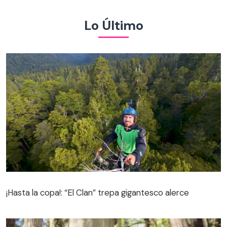
Lo Último
¡Hasta la copa!: “El Clan” trepa gigantesco alerce
¡Hasta la copa!: “El Clan” trepa gigantesco alerce