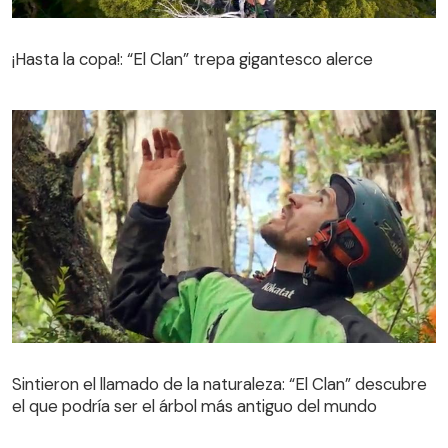
¡Hasta la copa!: “El Clan” trepa gigantesco alerce
¡Hasta la copa!: “El Clan” trepa gigantesco alerce
Sintieron el llamado de la naturaleza: “El Clan” descubre
el que podría ser el árbol más antiguo del mundo
Sintieron el llamado de la naturaleza: “El Clan” descubre
el que podría ser el árbol más antiguo del mundo