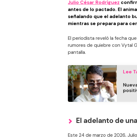
Julio César Rodríguez
confirm
antes de lo pactado. El anim
señalando que el adelanto b
mientras se prepara para cerr
El periodista reveló la fecha qu
rumores de quiebre con Vytal Gr
pantalla.
Lee T
Nueva
posit
El adelanto de una
Este 24 de marzo de 2026, Julio