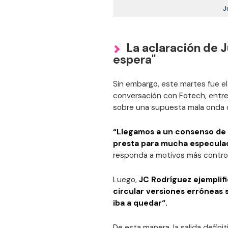
J
La aclaración de J
espera"
Sin embargo, este martes fue el
conversación con Fotech, entre
sobre una supuesta mala onda 
“Llegamos a un consenso de q
presta para mucha especula
responda a motivos más controv
Luego,
JC Rodríguez ejemplif
circular versiones erróneas 
iba a quedar“.
De esta manera, la salida defini