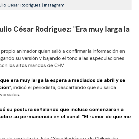
ulio César Rodríguez | Instagram
ulio César Rodríguez: "Era muy larga la
 propio animador quien salió a confirmar la información en
gando su versión y bajando el tono a las especulaciones
con los altos mandos de CHV.
ue era muy larga la espera a mediados de abril y se
ción
”, indicó el periodista, descartando que su salida
ersiales.
icó su postura señalando que incluso comenzaron a
sobre su permanencia en el canal: “El rumor de que me
tiva de pantalla de Julio César Rodríguez de Chilevisión