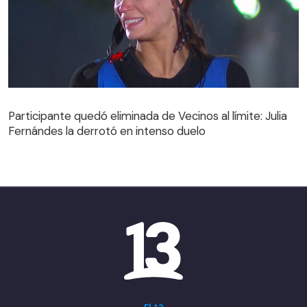
Participante quedó eliminada de Vecinos al límite: Julia
Fernándes la derrotó en intenso duelo
Participante quedó eliminada de Vecinos al límite: Julia
Fernándes la derrotó en intenso duelo