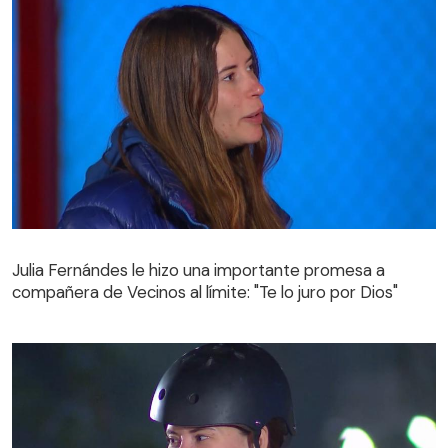
Julia Fernándes le hizo una importante promesa a
compañera de Vecinos al límite: "Te lo juro por Dios"
Julia Fernándes le hizo una importante promesa a
compañera de Vecinos al límite: "Te lo juro por Dios"