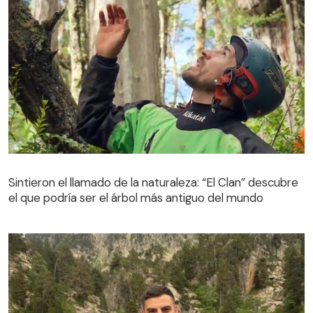
Sintieron el llamado de la naturaleza: “El Clan” descubre
el que podría ser el árbol más antiguo del mundo
Sintieron el llamado de la naturaleza: “El Clan” descubre
el que podría ser el árbol más antiguo del mundo