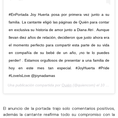
#EnPortada Joy Huerta posa por primera vez junto a su
familia. La cantante eligió las páginas de Quién para contar
en exclusiva su historia de amor junto a Diana Atri . Aunque
llevan diez años de relación, decidieron que justo ahora era
el momento perfecto para compartir esta parte de su vida
en compañía de su bebé de un año, ¡no te lo puedes
perder! . Estamos orgullosos de presentar a una familia de
hoy en este mes tan especial. #JoyHuerta #Pride
#LoveIsLove @joynadamas
Una publicación compartida por
Quién
(@quiencom) el
10 de Jun de 2020 a las 11:04 PDT
El anuncio de la portada trajo solo comentarios positivos,
además la cantante reafirma todo su compromiso con la