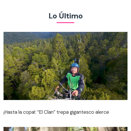
Lo Último
¡Hasta la copa!: “El Clan” trepa gigantesco alerce
¡Hasta la copa!: “El Clan” trepa gigantesco alerce