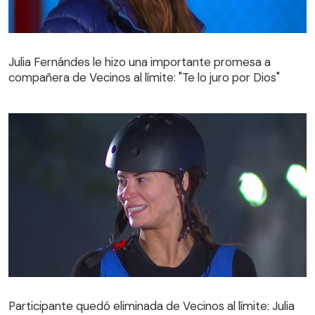
Julia Fernándes le hizo una importante promesa a
compañera de Vecinos al límite: "Te lo juro por Dios"
Julia Fernándes le hizo una importante promesa a
compañera de Vecinos al límite: "Te lo juro por Dios"
Participante quedó eliminada de Vecinos al límite: Julia
Fernándes la derrotó en intenso duelo
Participante quedó eliminada de Vecinos al límite: Julia