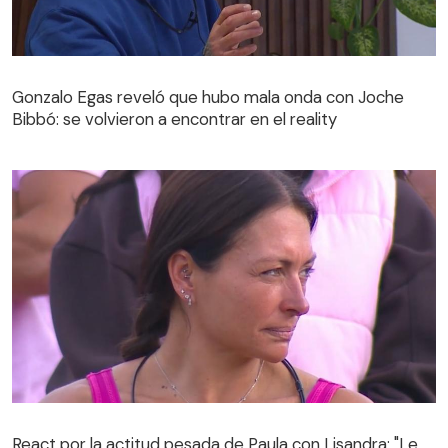
Gonzalo Egas reveló que hubo mala onda con Joche
Bibbó: se volvieron a encontrar en el reality
Gonzalo Egas reveló que hubo mala onda con Joche
Bibbó: se volvieron a encontrar en el reality
React por la actitud pesada de Paula con Lisandra: "Le
dio color"
React por la actitud pesada de Paula con Lisandra: "Le