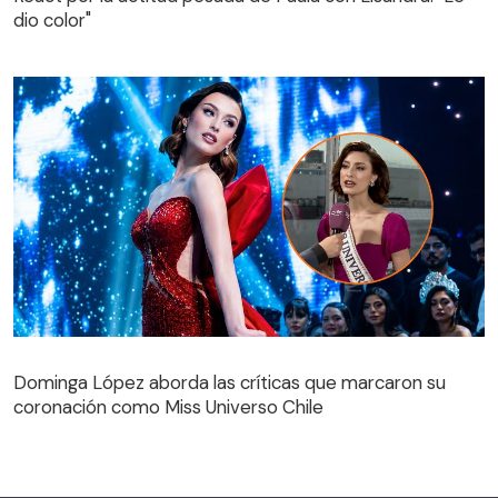
dio color"
Dominga López aborda las críticas que marcaron su
coronación como Miss Universo Chile
Dominga López aborda las críticas que marcaron su
coronación como Miss Universo Chile