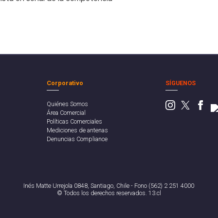
Corporativo
SÍGUENOS
Quiénes Somos
Área Comercial
Políticas Comerciales
Mediciones de antenas
Denuncias Compliance
Inés Matte Urrejola 0848, Santiago, Chile - Fono (562) 2 251 4000
© Todos los derechos reservados. 13.cl