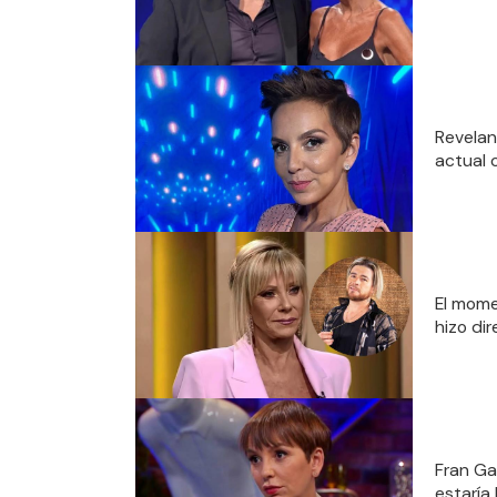
Revelan
actual 
El mome
hizo di
Fran Ga
estaría