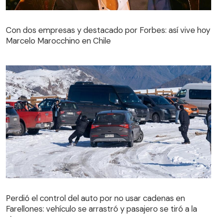
Con dos empresas y destacado por Forbes: así vive hoy
Marcelo Marocchino en Chile
Perdió el control del auto por no usar cadenas en
Farellones: vehículo se arrastró y pasajero se tiró a la
Perdió el control del auto por no usar cadenas en
nieve
Farellones: vehículo se arrastró y pasajero se tiró a la