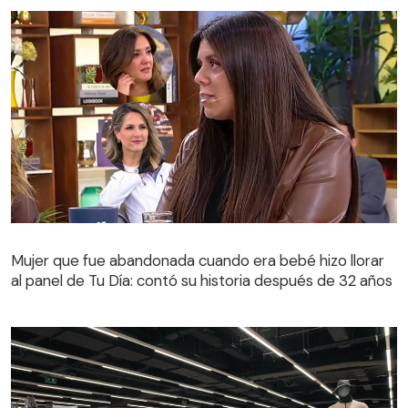
Mujer que fue abandonada cuando era bebé hizo llorar
al panel de Tu Día: contó su historia después de 32 años
Mujer que fue abandonada cuando era bebé hizo llorar
al panel de Tu Día: contó su historia después de 32 años