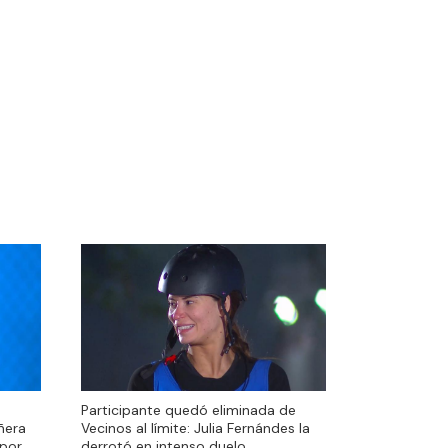
Participante quedó eliminada de
Participante quedó eliminada de
ñera
Vecinos al límite: Julia Fernándes la
ñera
Vecinos al límite: Julia Fernándes la
 por
derrotó en intenso duelo
 por
derrotó en intenso duelo