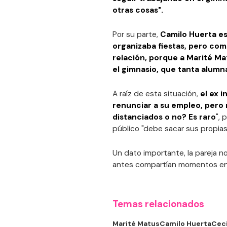
otras cosas".
Por su parte,
Camilo Huerta es
organizaba fiestas, pero co
relación, porque a Marité Ma
el gimnasio, que tanta alumna
A raíz de esta situación,
el ex 
renunciar a su empleo, pero 
distanciados o no? Es raro
", 
público "debe sacar sus propias
Un dato importante, la pareja n
antes compartían momentos en 
Temas relacionados
Marité Matus
Camilo Huerta
Ceci