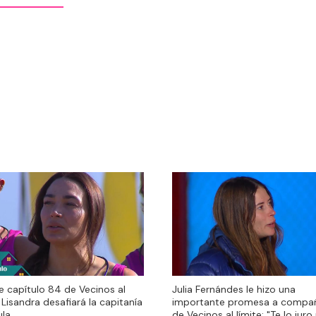
e capítulo 84 de Vecinos al
Julia Fernándes le hizo una
e capítulo 84 de Vecinos al
Julia Fernándes le hizo una
: Lisandra desafiará la capitanía
importante promesa a compa
: Lisandra desafiará la capitanía
importante promesa a compa
ula
de Vecinos al límite: "Te lo juro
ula
de Vecinos al límite: "Te lo juro