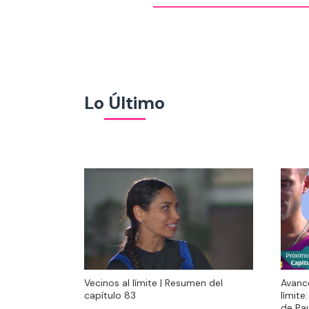
Lo Último
Vecinos al límite | Resumen del
Avanc
Vecinos al límite | Resumen del
Avanc
capítulo 83
límite
capítulo 83
límite
de Pa
de Pa