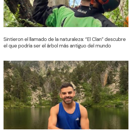
Sintieron el llamado de la naturaleza: “El Clan” descubre
el que podría ser el árbol más antiguo del mundo
Sintieron el llamado de la naturaleza: “El Clan” descubre
el que podría ser el árbol más antiguo del mundo