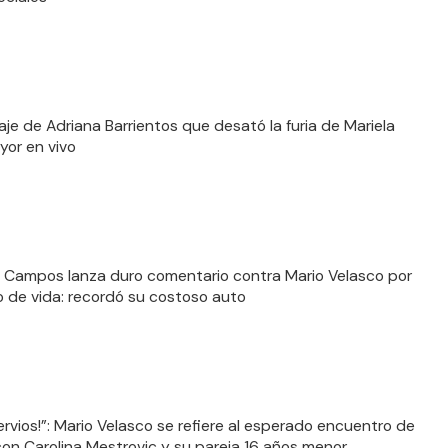
aje de Adriana Barrientos que desató la furia de Mariela
or en vivo
a Campos lanza duro comentario contra Mario Velasco por
lo de vida: recordó su costoso auto
ervios!”: Mario Velasco se refiere al esperado encuentro de
 con Carolina Mestrovic y su pareja 16 años menor