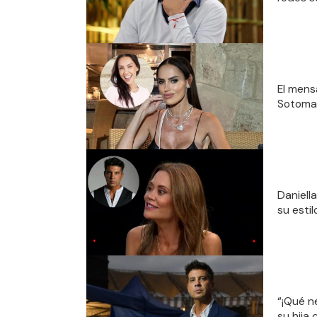
El mens
Sotomay
Daniell
su esti
“¡Qué n
su hija