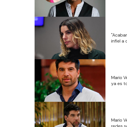
"Acabam
infiel 
Mario V
ya es t
Mario V
redes s