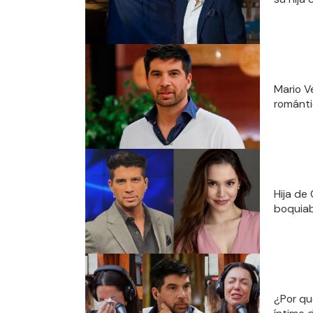
Mario V
románti
Hija de
boquiab
¿Por qu