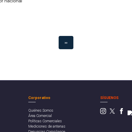
r nacional
››
Corporativo
SÍGUENOS
Quiénes Somos
Área Comercial
Políticas Comerciales
Mediciones de antenas
Denuncias Compliance