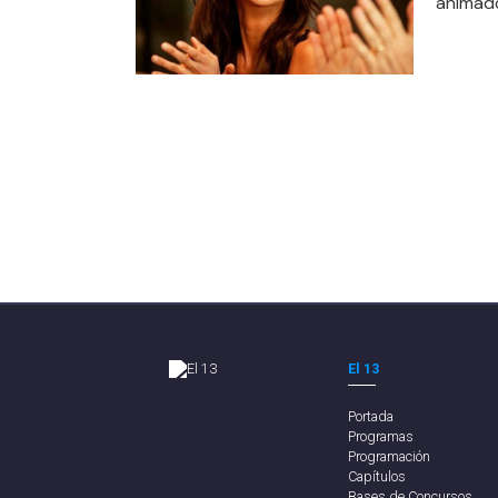
animado
El 13
Portada
Programas
Programación
Capítulos
Bases de Concursos