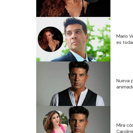
Mario V
es toda
Nueva p
animado
Mira có
Carolin