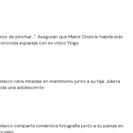
os de pinchar...": Aseguran que Maite Orsini le habría sido
a conocida expareja con ex chico Yingo
elasco roba miradas en matrimonio junto a su hija: Julieta
oda una adolescente
elasco comparte romántica fotografía junto a su pareja en
ociales