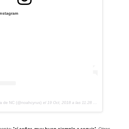
Instagram
da de NC (@noahcyrus)
el
19 Oct, 2018 a las 11:28 PDT