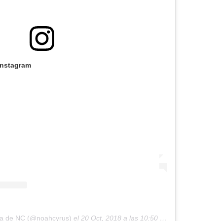
Instagram
da de NC (@noahcyrus)
el
20 Oct, 2018 a las 10:50 PDT