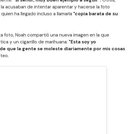
mente:
"sí señor, muy buen ejemplo a seguir".
Otros,
la acusaban de intentar aparentar y hacerse la foto
quien ha llegado incluso a llamarla
"copia barata de su
ta foto, Noah compartió una nueva imagen en la que
ca y un cigarrillo de marihuana:
"Esta soy yo
 que la gente se moleste diariamente por mis cosas
steo.